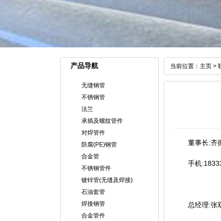
产品导航
当前位置：
主页
>
无缝钢管
不锈钢管
法兰
承插及螺纹管件
对焊管件
董事长:齐
防腐(PE)钢管
合金管
手机:183
不锈钢管件
镀锌管(无缝及焊接)
石油套管
焊接钢管
总经理:张
合金管件