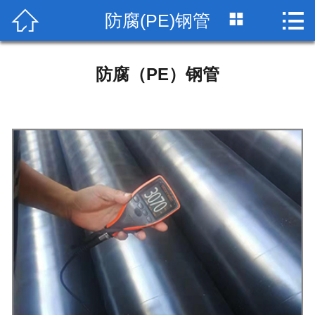


防腐(PE)钢管

网站首页

公司简介
防腐（PE）钢管
产品展示
荣誉资质
工艺流程
检测设备
生产车间
包装运输
技术标准