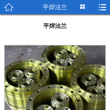


平焊法兰

网站首页

公司简介
平焊法兰
产品展示
荣誉资质
工艺流程
检测设备
生产车间
包装运输
技术标准