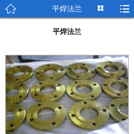


平焊法兰

网站首页

公司简介
平焊法兰
产品展示
荣誉资质
工艺流程
检测设备
生产车间
包装运输
技术标准