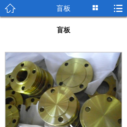


盲板

网站首页

公司简介
盲板
产品展示
荣誉资质
工艺流程
检测设备
生产车间
包装运输
技术标准