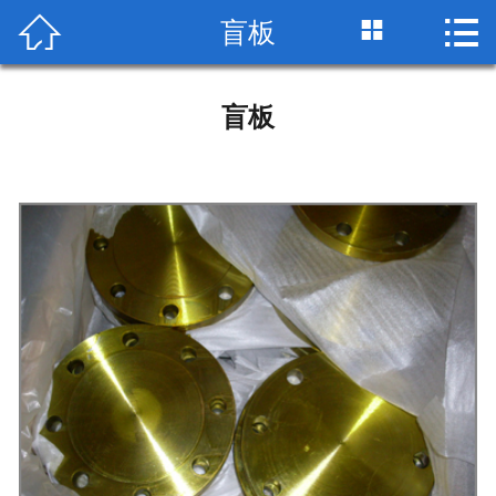


盲板

网站首页

公司简介
盲板
产品展示
荣誉资质
工艺流程
检测设备
生产车间
包装运输
技术标准