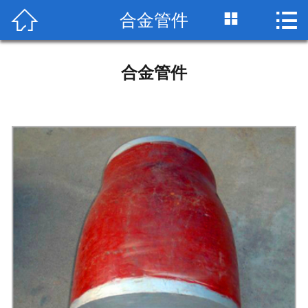


合金管件

网站首页

公司简介
合金管件
产品展示
荣誉资质
工艺流程
检测设备
生产车间
包装运输
技术标准