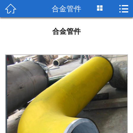


合金管件

网站首页

公司简介
合金管件
产品展示
荣誉资质
工艺流程
检测设备
生产车间
包装运输
技术标准