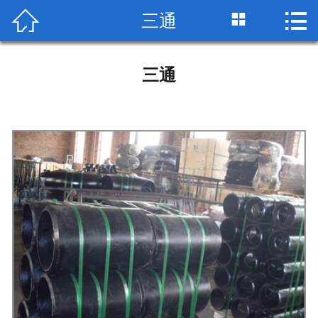


三通

网站首页

公司简介
三通
产品展示
荣誉资质
工艺流程
检测设备
生产车间
包装运输
技术标准