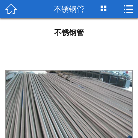


不锈钢管

网站首页

公司简介
不锈钢管
产品展示
荣誉资质
工艺流程
检测设备
生产车间
包装运输
技术标准